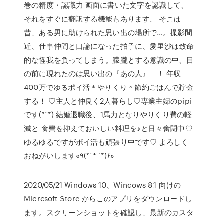
巻の精度・認識力 画面に書いた文字を認識して、
それをすぐに翻訳する機能もあります。 そこは
昔、ある男に助けられた思い出の場所で…。撮影間
近、仕事仲間と口論になった拍子に、愛里沙は致命
的な怪我を負ってしまう。朦朧とする意識の中、目
の前に現れたのは思い出の『あの人』―！ 年収
400万でゆるポイ活＊やりくり＊節約ごはんで貯金
する！ ♡主人と仲良く2人暮らし♡専業主婦のpipi
です(*¨*) 結婚退職後、1馬力となりやりくり費の軽
減と 食費を抑えておいしい料理を♪と日々奮闘中♡
ゆるゆるですがポイ活も頑張り中です♡ よろしく
おねがいします«٩(*´꒳`*)۶»
2020/05/21 Windows 10、Windows 8.1 向けの
Microsoft Store からこのアプリをダウンロードし
ます。スクリーンショットを確認し、最新のカスタ