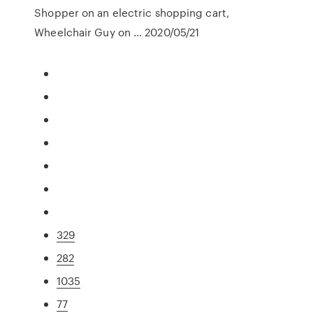
Shopper on an electric shopping cart,
Wheelchair Guy on … 2020/05/21
329
282
1035
77