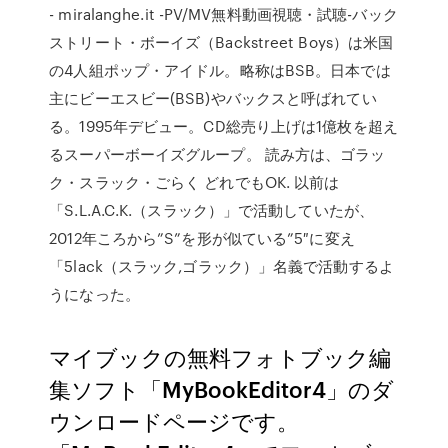
- miralanghe.it -PV/MV無料動画視聴・試聴-バック
ストリート・ボーイズ（Backstreet Boys）は米国
の4人組ポップ・アイドル。略称はBSB。日本では
主にビーエスビー(BSB)やバックスと呼ばれてい
る。1995年デビュー。CD総売り上げは1億枚を超え
るスーパーボーイズグループ。 読み方は、ゴラッ
ク・スラック・ごらく どれでもOK. 以前は
「S.L.A.C.K.（スラック）」で活動していたが、
2012年ころから”S”を形が似ている”5″に変え
「5lack（スラック,ゴラック）」名義で活動するよ
うになった。
マイブックの無料フォトブック編
集ソフト「MyBookEditor4」のダ
ウンロードページです。