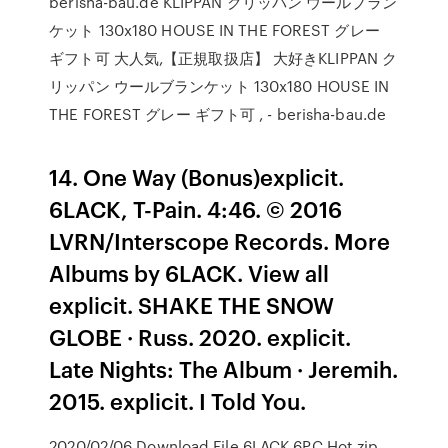
berisha-bau.de KLIPPAN クリッパン ウールブラン
ケット 130x180 HOUSE IN THE FOREST グレー
ギフト可 大人気,【正規取扱店】 大好きKLIPPAN ク
リッパン ウールブランケット 130x180 HOUSE IN
THE FOREST グレー ギフト可 , - berisha-bau.de
14. One Way (Bonus)explicit.
6LACK, T-Pain. 4:46. © 2016
LVRN/Interscope Records. More
Albums by 6LACK. View all
explicit. SHAKE THE SNOW
GLOBE · Russ. 2020. explicit.
Late Nights: The Album · Jeremih.
2015. explicit. I Told You.
2020/02/06 Download File 6LACK 6PC Hot zip