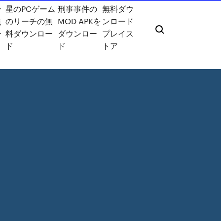
ン
星のPCゲーム
刑事事件の
無料ダウ
無
のリーチの無
MOD APKを
ンロード
ー
料ダウンロー
ダウンロー
プレイス
ド
ド
トア