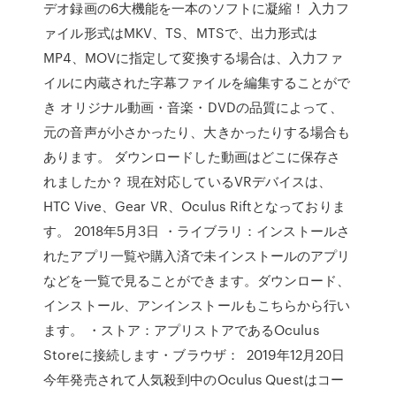
デオ録画の6大機能を一本のソフトに凝縮！ 入力フ
ァイル形式はMKV、TS、MTSで、出力形式は
MP4、MOVに指定して変換する場合は、入力ファ
イルに内蔵された字幕ファイルを編集することがで
き オリジナル動画・音楽・DVDの品質によって、
元の音声が小さかったり、大きかったりする場合も
あります。 ダウンロードした動画はどこに保存さ
れましたか？ 現在対応しているVRデバイスは、
HTC Vive、Gear VR、Oculus Riftとなっておりま
す。 2018年5月3日 ・ライブラリ：インストールさ
れたアプリ一覧や購入済で未インストールのアプリ
などを一覧で見ることができます。ダウンロード、
インストール、アンインストールもこちらから行い
ます。 ・ストア：アプリストアであるOculus
Storeに接続します・ブラウザ： 2019年12月20日
今年発売されて人気殺到中のOculus Questはコー