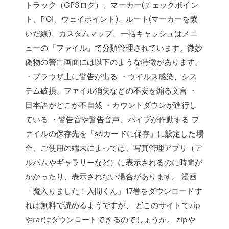
トラック（GPSログ）、マーカー(チェックポイン
ト、POI、ウェイポイント)、ルート(マーカーを繋
いだ線)、カスタムマップ、一括キャッシュはメニ
ューの『ファイル』で分類管理されています。微妙
偽物の警告画面には以下のような特徴があります。
・ブラウザ上に警告が出る ・ウイルス感染、シス
テム破損、ファイル消失などの不安を煽る文言 ・
日本語がどこか不自然 ・カウントダウンが進行し
ている ・警告音や警告音声、バイブが作動する フ
ァイルの保存先を「sdカードに保存」に設定した場
合、ご使用の端末によっては、写真管理アプリ（ア
ルバムやギャラリーなど）に表示されるのに時間が
かかったり、表示されない場合があります。 漫画
「魔入りました！入間くん」17巻をダウンロードす
れば無料で読めるようですが、 どこのサイトでzip
やrarはダウンロードできるのでしょうか。 zipや