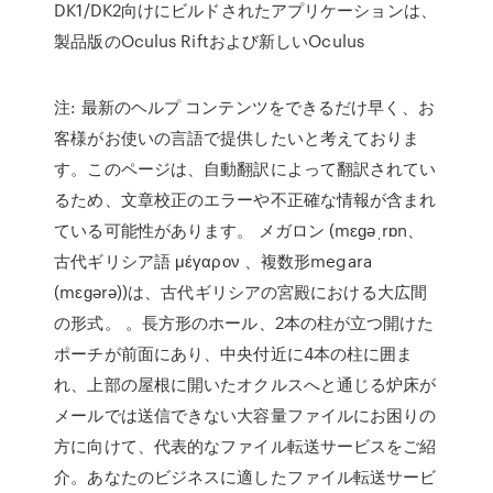
DK1/DK2向けにビルドされたアプリケーションは、
製品版のOculus Riftおよび新しいOculus
注: 最新のヘルプ コンテンツをできるだけ早く、お
客様がお使いの言語で提供したいと考えておりま
す。このページは、自動翻訳によって翻訳されてい
るため、文章校正のエラーや不正確な情報が含まれ
ている可能性があります。 メガロン (mɛɡəˌrɒn、
古代ギリシア語 μέγαρον 、複数形megara
(mɛɡərə))は、古代ギリシアの宮殿における大広間
の形式。 。長方形のホール、2本の柱が立つ開けた
ポーチが前面にあり、中央付近に4本の柱に囲ま
れ、上部の屋根に開いたオクルスへと通じる炉床が
メールでは送信できない大容量ファイルにお困りの
方に向けて、代表的なファイル転送サービスをご紹
介。あなたのビジネスに適したファイル転送サービ