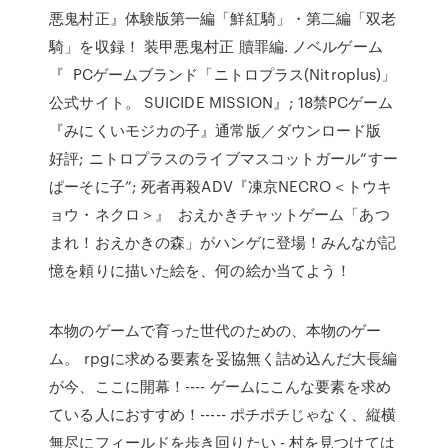
悪鬼村正』体験版第一編「鮮紅騎」・第二編「双老
騎」を収録！ 装甲悪鬼村正 贖罪編. ノベルゲーム
『 PCゲームブランド「ニトロプラス(Nitroplus)」
公式サイト。 SUICIDE MISSION』; 18禁PCゲーム
『みにくいモジカの子』通常版／ダウンロード版
好評; ニトロプラスのライブマスコットガール“すー
ぱーそに子”; 死者再殺ADV『凍京NECRO＜トウキ
ョウ・ネクロ＞』 おえかきチャットゲーム「あつ
まれ！おえかきの森」がハンゲに登場！みんなが記
憶を頼りに描いた絵を、何の絵か当てよう！
本物のゲームで育った世代のための、本物のゲー
ム。 rpgに求める要素を妥協無く詰め込んだ大長編
が今、ここに開幕！---- ゲームにこんな要素を求め
ている人におすすめ！----- ポチポチじゃなく、縦横
無尽にフィールドを歩き回りたい - 村を見つけては