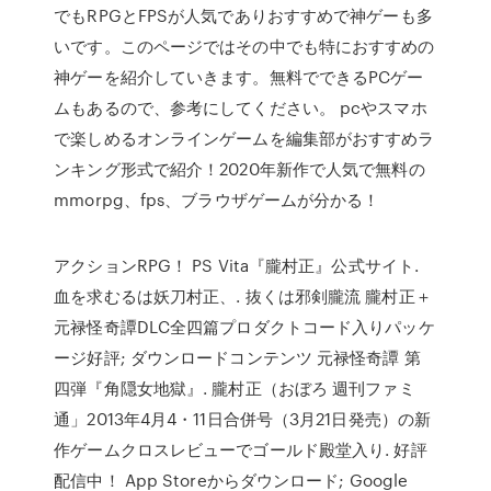
でもRPGとFPSが人気でありおすすめで神ゲーも多
いです。このページではその中でも特におすすめの
神ゲーを紹介していきます。無料でできるPCゲー
ムもあるので、参考にしてください。 pcやスマホ
で楽しめるオンラインゲームを編集部がおすすめラ
ンキング形式で紹介！2020年新作で人気で無料の
mmorpg、fps、ブラウザゲームが分かる！
アクションRPG！ PS Vita『朧村正』公式サイト.
血を求むるは妖刀村正、. 抜くは邪剣朧流 朧村正＋
元禄怪奇譚DLC全四篇プロダクトコード入りパッケ
ージ好評; ダウンロードコンテンツ 元禄怪奇譚 第
四弾『角隠女地獄』. 朧村正（おぼろ 週刊ファミ
通」2013年4月4・11日合併号（3月21日発売）の新
作ゲームクロスレビューでゴールド殿堂入り. 好評
配信中！ App Storeからダウンロード; Google