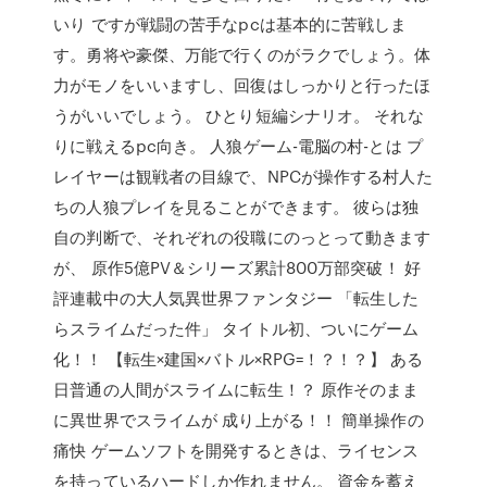
いり ですが戦闘の苦手なpcは基本的に苦戦しま
す。勇将や豪傑、万能で行くのがラクでしょう。体
力がモノをいいますし、回復はしっかりと行ったほ
うがいいでしょう。 ひとり短編シナリオ。 それな
りに戦えるpc向き。 人狼ゲーム-電脳の村-とは プ
レイヤーは観戦者の目線で、NPCが操作する村人た
ちの人狼プレイを見ることができます。 彼らは独
自の判断で、それぞれの役職にのっとって動きます
が、 原作5億PV＆シリーズ累計800万部突破！ 好
評連載中の大人気異世界ファンタジー 「転生した
らスライムだった件」 タイトル初、ついにゲーム
化！！ 【転生×建国×バトル×RPG=！？！？】 ある
日普通の人間がスライムに転生！？ 原作そのまま
に異世界でスライムが 成り上がる！！ 簡単操作の
痛快 ゲームソフトを開発するときは、ライセンス
を持っているハードしか作れません。 資金を蓄え