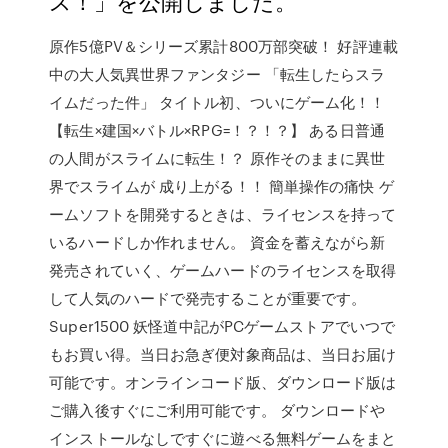
ス！」を公開しました。
原作5億PV＆シリーズ累計800万部突破！ 好評連載
中の大人気異世界ファンタジー 「転生したらスラ
イムだった件」 タイトル初、ついにゲーム化！！
【転生×建国×バトル×RPG=！？！？】 ある日普通
の人間がスライムに転生！？ 原作そのままに異世
界でスライムが 成り上がる！！ 簡単操作の痛快 ゲ
ームソフトを開発するときは、ライセンスを持って
いるハードしか作れません。 資金を蓄えながら新
発売されていく、ゲームハードのライセンスを取得
して人気のハードで発売することが重要です。
Super1500 妖怪道中記がPCゲームストアでいつで
もお買い得。当日お急ぎ便対象商品は、当日お届け
可能です。オンラインコード版、ダウンロード版は
ご購入後すぐにご利用可能です。 ダウンロードや
インストールなしですぐに遊べる無料ゲームをまと