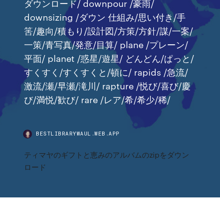
ダウンロード/ downpour /豪雨/
downsizing /ダウン 仕組み/思い付き/手
筈/趣向/積もり/設計図/方策/方針/謀/一案/
一策/青写真/発意/目算/ plane /プレーン/
平面/ planet /惑星/遊星/ どんどん/ぱっと/
すくすく/すくすくと/頓に/ rapids /急流/
激流/瀬/早瀬/滝川/ rapture /悦び/喜び/慶
び/満悦/歓び/ rare /レア/希/希少/稀/
BESTLIBRARYWAUL.WEB.APP
ティマヤのギフトと恵みのアルバムのzipをダウン
ロード