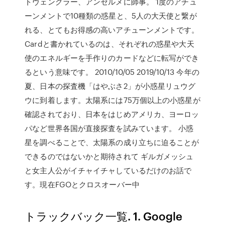
トヴェングラー、アンセルメに師事。 1度のアチュ
ーンメントで10種類の惑星と、5人の大天使と繋が
れる、とてもお得感の高いアチューンメントです。
Cardと書かれているのは、それぞれの惑星や大天
使のエネルギーを手作りのカードなどに転写ができ
るという意味です。 2010/10/05 2019/10/13 今年の
夏、日本の探査機「はやぶさ2」が小惑星リュウグ
ウに到着します。太陽系には75万個以上の小惑星が
確認されており、日本をはじめアメリカ、ヨーロッ
パなど世界各国が直接探査を試みています。 小惑
星を調べることで、太陽系の成り立ちに迫ることが
できるのではないかと期待されて ギルガメッシュ
と女主人公がイチャイチャしているだけのお話で
す。現在FGOとクロスオーバー中
トラックバック一覧. 1. Google