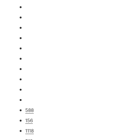
588
156
1118