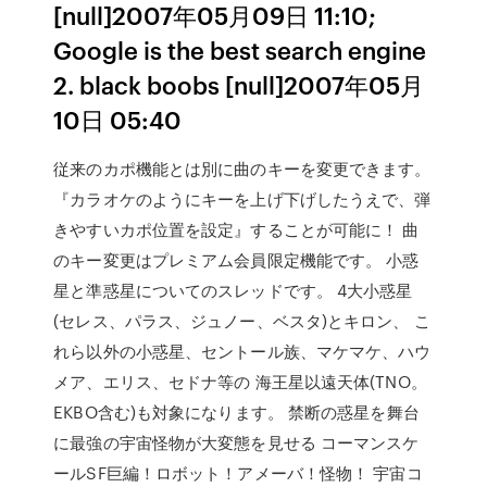
[null]2007年05月09日 11:10;
Google is the best search engine
2. black boobs [null]2007年05月
10日 05:40
従来のカポ機能とは別に曲のキーを変更できます。
『カラオケのようにキーを上げ下げしたうえで、弾
きやすいカポ位置を設定』することが可能に！ 曲
のキー変更はプレミアム会員限定機能です。 小惑
星と準惑星についてのスレッドです。 4大小惑星
(セレス、パラス、ジュノー、ベスタ)とキロン、 こ
れら以外の小惑星、セントール族、マケマケ、ハウ
メア、エリス、セドナ等の 海王星以遠天体(TNO。
EKBO含む)も対象になります。 禁断の惑星を舞台
に最強の宇宙怪物が大変態を見せる コーマンスケ
ールSF巨編！ロボット！アメーバ！怪物！ 宇宙コ