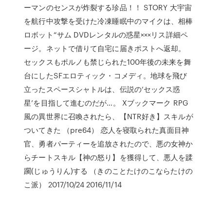
ーマンのセンスが炸裂する珍品！！ STORY 大宇宙
を航行中攻撃を受けた冷凍睡眠中のマイクは、相棒
ロボット“サム DVDレンタルの惑星×××リス詳細ペ
ージ。ネットで借りて自宅に届きポストへ返却。
セックスもポルノも禁じられた100年後の未来を舞
台にしたSFエロティック・コメディ。地球を飛び
立ったスペースシャトルは、伝説の‘セックス惑
星’を目指して進むのだが…。 Xブックマーク RPG
風の異世界に召喚されたら、【NTR好き】スキルが
ついてきた （pre64） 恋人を寝取られた真面目神
官、勇者パーティーを追放されたので、悪の女神か
らチートスキル【神の怒り】を獲得して、悪人を蹂
躙(じゅうりん)する （きのことたけのこならたけの
こ派） 2017/10/24 2016/11/14