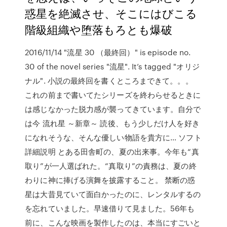
惑星を絶滅させ、そこにはびこる
階級組織や堕落もろとも爆破
2016/11/14 "流星 30 （最終回）" is episode no.
30 of the novel series "流星". It’s tagged "オリジ
ナル". 小説の最終回を書くところまできて。。。
これの前まで書いてたシリーズを終わらせるときに
は感じなかった脱力感が襲ってきています。自分で
は今 流れ星 ～新章～ 読後、もう少しだけ人を好き
になれそうな、そんな優しい物語を貴方に… ソフト
詳細説明 とある田舎町の、夏の出来事。今年も“真
取り”が一人選ばれた。“真取り”の責務は、夏の終
わりに神に捧げる演舞を披露すること。 禁断の惑
星は大昔見ていて面白かったのに、レンタルするの
を忘れていました。早速借りて見ました。56年も
前に、こんな映画を製作したのは、本当にすごいと