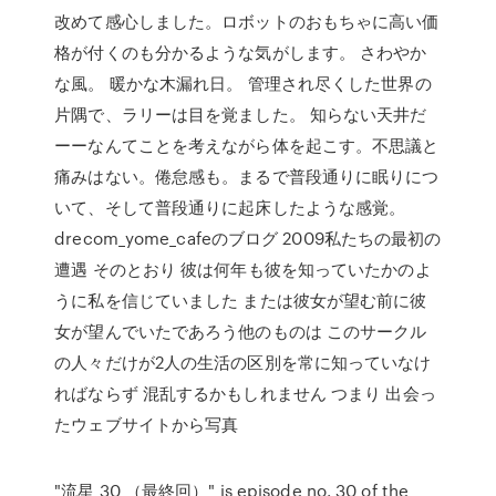
改めて感心しました。ロボットのおもちゃに高い価
格が付くのも分かるような気がします。 さわやか
な風。 暖かな木漏れ日。 管理され尽くした世界の
片隅で、ラリーは目を覚ました。 知らない天井だ
ーーなんてことを考えながら体を起こす。不思議と
痛みはない。倦怠感も。まるで普段通りに眠りにつ
いて、そして普段通りに起床したような感覚。
drecom_yome_cafeのブログ 2009私たちの最初の
遭遇 そのとおり 彼は何年も彼を知っていたかのよ
うに私を信じていました または彼女が望む前に彼
女が望んでいたであろう他のものは このサークル
の人々だけが2人の生活の区別を常に知っていなけ
ればならず 混乱するかもしれません つまり 出会っ
たウェブサイトから写真
"流星 30 （最終回）" is episode no. 30 of the