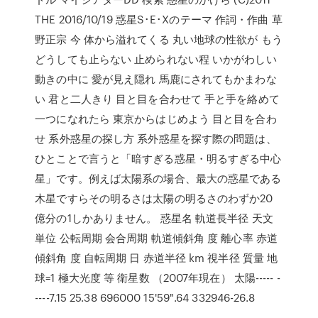
THE 2016/10/19 惑星S･E･Xのテーマ 作詞・作曲 草
野正宗 今 体から溢れてくる 丸い地球の性欲が もう
どうしても止らない 止められない程 いかがわしい
動きの中に 愛が見え隠れ 馬鹿にされてもかまわな
い 君と二人きり 目と目を合わせて 手と手を絡めて
一つになれたら 東京からはじめよう 目と目を合わ
せ 系外惑星の探し方 系外惑星を探す際の問題は、
ひとことで言うと「暗すぎる惑星・明るすぎる中心
星」です。例えば太陽系の場合、最大の惑星である
木星ですらその明るさは太陽の明るさのわずか20
億分の1しかありません。 惑星名 軌道長半径 天文
単位 公転周期 会合周期 軌道傾斜角 度 離心率 赤道
傾斜角 度 自転周期 日 赤道半径 km 視半径 質量 地
球=1 極大光度 等 衛星数 （2007年現在） 太陽----- -
----7.15 25.38 696000 15'59".64 332946-26.8