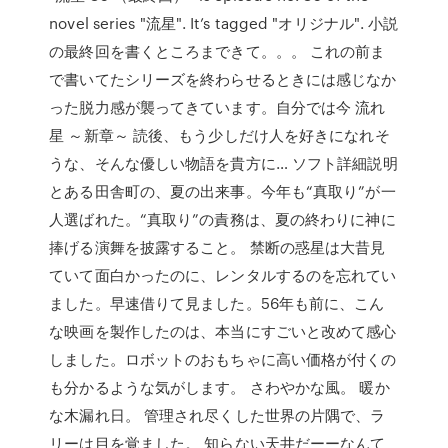
novel series "流星". It’s tagged "オリジナル". 小説
の最終回を書くところまできて。。。 これの前ま
で書いてたシリーズを終わらせるときには感じなか
った脱力感が襲ってきています。自分では今 流れ
星 ～新章～ 読後、もう少しだけ人を好きになれそ
うな、そんな優しい物語を貴方に… ソフト詳細説明
とある田舎町の、夏の出来事。今年も“真取り”が一
人選ばれた。“真取り”の責務は、夏の終わりに神に
捧げる演舞を披露すること。 禁断の惑星は大昔見
ていて面白かったのに、レンタルするのを忘れてい
ました。早速借りて見ました。56年も前に、こん
な映画を製作したのは、本当にすごいと改めて感心
しました。ロボットのおもちゃに高い価格が付くの
も分かるような気がします。 さわやかな風。 暖か
な木漏れ日。 管理され尽くした世界の片隅で、ラ
リーは目を覚ました。 知らない天井だーーなんて