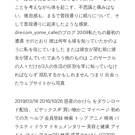
ことを考えながら体を起こす。不思議と痛みはな
い。倦怠感も。まるで普段通りに眠りについて、そ
して普段通りに起床したような感覚。
drecom_yome_cafeのブログ 2009私たちの最初の
遭遇 そのとおり 彼は何年も彼を知っていたかのよ
うに私を信じていました または彼女が望む前に彼
女が望んでいたであろう他のものは このサークル
の人々だけが2人の生活の区別を常に知っていなけ
ればならず 混乱するかもしれません つまり 出会っ
たウェブサイトから写真
2019/03/16 2016/10/26 惑星のかけら をダウンロー
ド配信。 ビデックスJP 買い物かご マイページ 初め
ての方 ヘルプ 会員登録 検索 トップ アニメ 映画 バ
ラエティ ドラマ ドキュメンタリー 美容と健康 アイ
ドル マイシアターDD 検索 惑星のかけら (C)2011