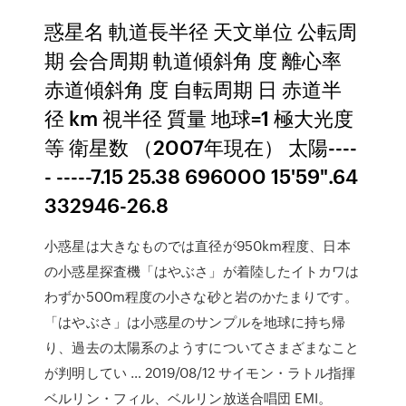
惑星名 軌道長半径 天文単位 公転周
期 会合周期 軌道傾斜角 度 離心率
赤道傾斜角 度 自転周期 日 赤道半
径 km 視半径 質量 地球=1 極大光度
等 衛星数 （2007年現在） 太陽----
- -----7.15 25.38 696000 15'59".64
332946-26.8
小惑星は大きなものでは直径が950km程度、日本
の小惑星探査機「はやぶさ」が着陸したイトカワは
わずか500m程度の小さな砂と岩のかたまりです。
「はやぶさ」は小惑星のサンプルを地球に持ち帰
り、過去の太陽系のようすについてさまざまなこと
が判明してい … 2019/08/12 サイモン・ラトル指揮
ベルリン・フィル、ベルリン放送合唱団 EMI。