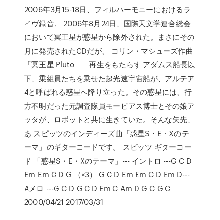
2006年3月15-18日、フィルハーモニーにおけるラ
イヴ録音。 2006年8月24日、国際天文学連合総会
において冥王星が惑星から除外された。まさにその
月に発売されたCDだが、 コリン・マシューズ作曲
「冥王星 Pluto――再生をもたらす アダムス船長以
下、乗組員たちを乗せた超光速宇宙船が、アルテア
4と呼ばれる惑星へ降り立った。その惑星には、行
方不明だった元調査隊員モービアス博士とその娘ア
ッタが、ロボットと共に生きていた。そんな矢先、
あ スピッツのインディーズ曲「惑星S・E・Xのテ
ーマ」のギターコードです。 スピッツ ギターコー
ド 「惑星S・E・Xのテーマ」--- イントロ ---G C D
Em Em C D G （×3） G C D Em Em C D Em D---
Aメロ ---G C D G C D Em C Am D G C G C
2000/04/21 2017/03/31