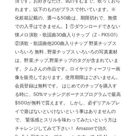
済です。お好きなだけ、気のすむまで、歌っておら
れます。以下のものがプラスで付いています。※
化粧箱記載の、選べる50曲は、期限切れで、無償
での入手はできません。】①ダウンロードできない
懐メロ演歌・歌謡曲30曲入りチップ（Z－PKSG1）
②演歌・歌謡曲他200曲入りチップ 野菜チップス
いろいろ 無料 . 野菜チップス いろいろの写真素材
は、野菜,チップ,野菜チップのタグが含まれていま
す。クムさんの作品です。ロイヤリティーフリー画
像を販売しております。使用期限はございません。
会員登録は無料です。 はじめてのチップを購入す
る時に、50%マッチングボーナスプログラムで最高
$500が無料で貰えます。 しかし、必ずリアルプレ
イで遊ばないといけないという事はありませんの
で、 緊張感とスリルを味わってみたいという方は
チャレンジしてみて下さい！ Amazonで治久