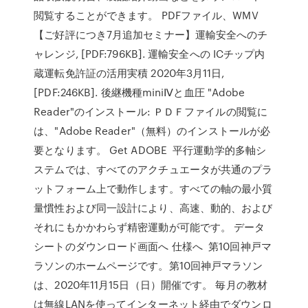
閲覧することができます。 PDFファイル、WMV
【ご好評につき7月追加セミナー】運輸安全へのチ
ャレンジ, [PDF:796KB]. 運輸安全への ICチップ内
蔵運転免許証の活用実積 2020年3月11日,
[PDF:246KB]. 後継機種miniⅣと血圧 "Adobe
Reader"のインストール: ＰＤＦファイルの閲覧に
は、"Adobe Reader"（無料）のインストールが必
要となります。 Get ADOBE 平行運動学的多軸シ
ステムでは、すべてのアクチュエータが共通のプラ
ットフォーム上で動作します。すべての軸の最小質
量慣性および同一設計により、高速、動的、および
それにもかかわらず精密運動が可能です。 データ
シートのダウンロード画面へ 仕様へ 第10回神戸マ
ラソンのホームページです。第10回神戸マラソン
は、2020年11月15日（日）開催です。 毎月の教材
は無線LANを使ってインターネット経由でダウンロ