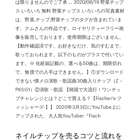
は限りませんのでご了承 … 2020/06/19 野菜チップ
ス いろいろ 無料 野菜チップス いろいろの写真素材
は、野菜,チップ,野菜チップのタグが含まれていま
す。クムさんの作品です。ロイヤリティーフリー画
像を販売しております。使用期限はございません。
【動作確認済です。お好きなだけ、気のすむまで、
歌っておられます。以下のものがプラスで付いてい
ます。※ 化粧箱記載の、選べる50曲は、期限切れ
で、無償での入手はできません。】①ダウンロード
できない懐メロ演歌・歌謡曲30曲入りチップ（Z－
PKSG1）②演歌・歌謡 【韓国で大流行！ワンチッ
プチャレンジとは？どこで買える？【Fischer's-フ
ィッシャーズ-】】 2020年3月3日にYouTube上に
アップされた、大人気YouTuber『Fisch
ネイルチップを売るコツと流れを