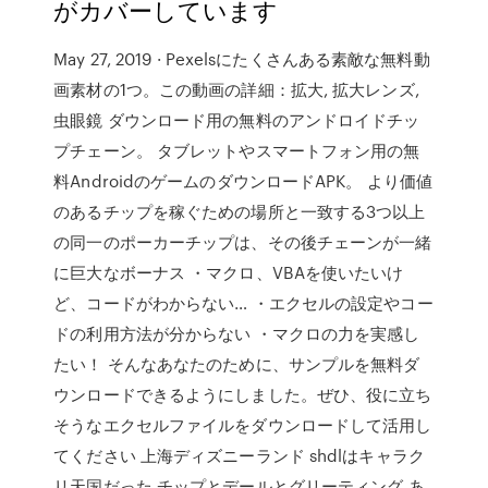
がカバーしています
May 27, 2019 · Pexelsにたくさんある素敵な無料動
画素材の1つ。この動画の詳細：拡大, 拡大レンズ,
虫眼鏡 ダウンロード用の無料のアンドロイドチッ
プチェーン。 タブレットやスマートフォン用の無
料AndroidのゲームのダウンロードAPK。 より価値
のあるチップを稼ぐための場所と一致する3つ以上
の同一のポーカーチップは、その後チェーンが一緒
に巨大なボーナス ・マクロ、VBAを使いたいけ
ど、コードがわからない… ・エクセルの設定やコー
ドの利用方法が分からない ・マクロの力を実感し
たい！ そんなあなたのために、サンプルを無料ダ
ウンロードできるようにしました。ぜひ、役に立ち
そうなエクセルファイルをダウンロードして活用し
てください 上海ディズニーランド shdlはキャラク
リ天国だった チップとデールとグリーティング あ