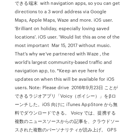
できる端末 with navigation apps, so you can get
directions to a 3 word address via Google
Maps, Apple Maps, Waze and more. iOS user.
'Brilliant on holiday, especially loving saved
locations'. iOS user. 'Would list this as one of the
most important Mar 15, 2017 without music.
That's why we've partnered with Waze , the
world's largest community-based traffic and
navigation app, to. *Keep an eye here for
updates on when this will be available for iOS
users. Note: Please drive 2016年9月23日 ことが
できるラジオアプリ「Voicy（ボイシー）」をβロ
ーンチした。iOS 向けに iTunes AppStore から無
料でダウンロードできる。 Voicy では、提携する
複数のニュースソースからの記事を、クラウドソー
スされた複数のパーソナリティが読み上げ。 GPS