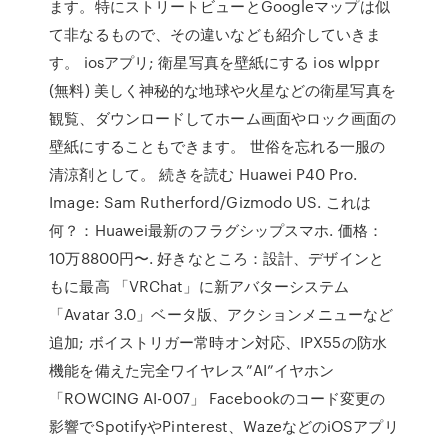
ます。特にストリートビューとGoogleマップは似
て非なるもので、その違いなども紹介していきま
す。 iosアプリ; 衛星写真を壁紙にする ios wlppr
(無料) 美しく神秘的な地球や火星などの衛星写真を
観覧、ダウンロードしてホーム画面やロック画面の
壁紙にすることもできます。 世俗を忘れる一服の
清涼剤として。 続きを読む Huawei P40 Pro.
Image: Sam Rutherford/Gizmodo US. これは
何？：Huawei最新のフラグシップスマホ. 価格：
10万8800円〜. 好きなところ：設計、デザインと
もに最高 「VRChat」に新アバターシステム
「Avatar 3.0」ベータ版、アクションメニューなど
追加; ボイストリガー常時オン対応、IPX55の防水
機能を備えた完全ワイヤレス”AI”イヤホン
「ROWCING AI-007」 Facebookのコード変更の
影響でSpotifyやPinterest、WazeなどのiOSアプリ