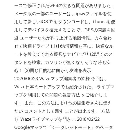
ースで修正されたGPSの大きな問題がありました。
ベータ版の一部のユーザーは、ipswファイルを使
用して新しいiOS 12をダウンロードし、iTunesを使
用してデバイスを復元することで、GPSの問題を回
避 ユーザーたちが作り上げる地図情報。力を合わ
せて快適ドライブ！| (1)渋滞情報を基に、快適なル
ートを教えてくれる優秀なナビアプリ (2)近くのス
タンドを検索。ガソリンが無くなりそうな時も安
心！ (3)同じ目的地に向かう友達を表示。
2020/06/23 Wazeマップ編集者の皆様 今回は、
Waze日本ミートアップでも紹介された、 ライブマ
ップを利用しての問題の報告方法 をご紹介しま
す。 また、この方法により他の編集者さんに伝え
たい コメントとして残す ことが出来ます。 方法
1）Wazeライブマップを開き … 2018/02/22
Googleマップで「シークレットモード」のベータ