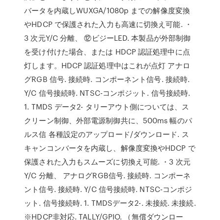
バータを内蔵しWUXGA/1080p までの解像度変換
やHDCP で保護された入力も高速に切換え可能. ・
3 次元Y/C 分離、 ⑫ビジーLED. 本製品が外部制御
を受け付けた場合、または HDCP 認証処理中に点
灯します。HDCP 認証処理中はこれが点灯 アナロ
グRGB 信号. 接続時. コンポーネント信号. 接続時.
Y/C 信号接続時. NTSC-コンポジット. 信号接続時.
1. TMDS データ2- タリーアウト側については、ス
クリーン制御、外部電源制御共に、500ms 幅のパ
ルス信 各種設定のアップロード/ダウンロード. ス
キャンコンバータを内蔵し、解像度変換やHDCP で
保護された入力もスムーズに切換え可能. ・3 次元
Y/C 分離、 アナログRGB信号. 接続時. コンポーネ
ント信号. 接続時. Y/C 信号接続時. NTSC-コンポジ
ット. 信号接続時. 1. TMDSデータ2-. 未接続. 未接続.
※HDCP非対応. TALLY/GPIO. （無償ダウンロー