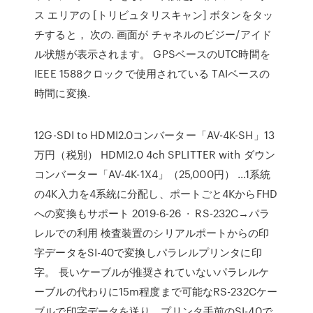
ス エリアの [トリビュタリスキャン] ボタンをタッ
チすると， 次の. 画面が チャネルのビジー/アイド
ル状態が表示されます。 GPSベースのUTC時間を
IEEE 1588クロックで使用されている TAIベースの
時間に変換.
12G-SDI to HDMI2.0コンバーター「AV-4K-SH」13
万円（税別） HDMI2.0 4ch SPLITTER with ダウン
コンバーター「AV-4K-1X4」（25,000円） …1系統
の4K入力を4系統に分配し、ポートごと4KからFHD
への変換もサポート 2019-6-26 · RS-232C→パラ
レルでの利用 検査装置のシリアルポートからの印
字データをSI-40で変換しパラレルプリンタに印
字。 長いケーブルが推奨されていないパラレルケ
ーブルの代わりに15m程度まで可能なRS-232Cケー
ブルで印字データを送り、プリンタ手前のSI-40で