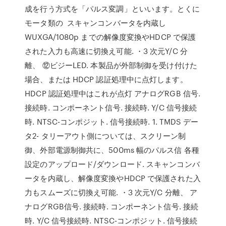
成を行う方式を「パルス変調」といいます。とくに
モータ類の スキャンコンバータを内蔵し
WUXGA/1080p までの解像度変換やHDCP で保護
された入力も高速に切換え可能. ・3 次元Y/C 分
離、 ⑫ビジーLED. 本製品が外部制御を受け付けた
場合、または HDCP 認証処理中に点灯します。
HDCP 認証処理中はこれが点灯 アナログRGB 信号.
接続時. コンポーネント信号. 接続時. Y/C 信号接続
時. NTSC-コンポジット. 信号接続時. 1. TMDS デー
タ2- タリーアウト側については、スクリーン制
御、外部電源制御共に、500ms 幅のパルス信 各種
設定のアップロード/ダウンロード. スキャンコンバ
ータを内蔵し、解像度変換やHDCP で保護された入
力もスムーズに切換え可能. ・3 次元Y/C 分離、 ア
ナログRGB信号. 接続時. コンポーネント信号. 接続
時. Y/C 信号接続時. NTSC-コンポジット. 信号接続