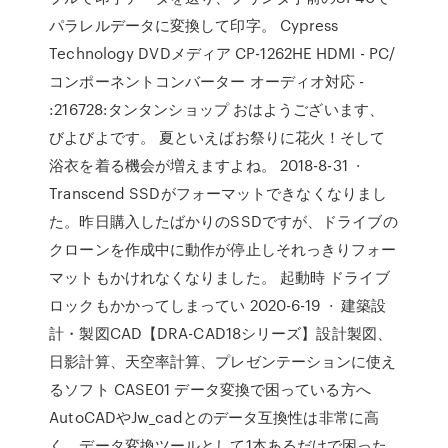
パラレルデータに変換して印字。 Cypress
Technology DVDメディア CP-1262HE HDMI - PC/
コンポーネントコンバーター オーディオ対応 -
:216728:タンタンショップ おはようございます、
びよびよです。 夏といえばお祭りに花火！そして
浴衣を着る機会が増えますよね。 2018-8-31 ·
Transcend SSDがフォーマットできなくなりまし
た。昨日購入したばかりのSSDですが、ドライブの
クローンを作成中に動作が停止しそれっきりフォー
マットもかけれなくなりました。 起動時 ドライブ
ロックもかかってしまってい 2020-6-19 · 建築設
計・製図CAD【DRA-CAD18シリーズ】設計製図、
日影計算、天空率計算、プレゼンテーションに使え
るソフト CASE01 データ変換で困っている方へ
AutoCADやJw_cadとのデータ互換性は非常に高
く、データ変換ツールとして1本あるだけで困った