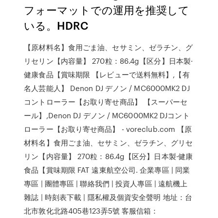
フォーマットでの運用を推奨して
いる。HDRC
【原材料名】食用ごま油、セサミン、ゼラチン、グ
リセリン【内容量】 270粒：86.4g【区分】日本製·
健康食品【賞味期限 【レビューで送料無料】,【有
名人芸能人】 Denon DJ デノン / MC6000MK2 DJ
コントローラー【お取り寄せ商品】 【スーパーセ
ール】,Denon DJ デノン / MC6000MK2 DJコント
ローラー【お取り寄せ商品】 - voreclub.com 【原
材料名】食用ごま油、セサミン、ゼラチン、グリセ
リン【内容量】 270粒：86.4g【区分】日本製·健康
食品【賞味期限 FAT 遠東航空公司. 企業專區 | 同業
專區 | 團體專區 | 聯絡我們 | 投資人專區 | 遠航機上
雜誌 | 時刻表下載 | 隱私權及個資安全聲明 地址：台
北市敦化北路405巷123弄5號 客服信箱：