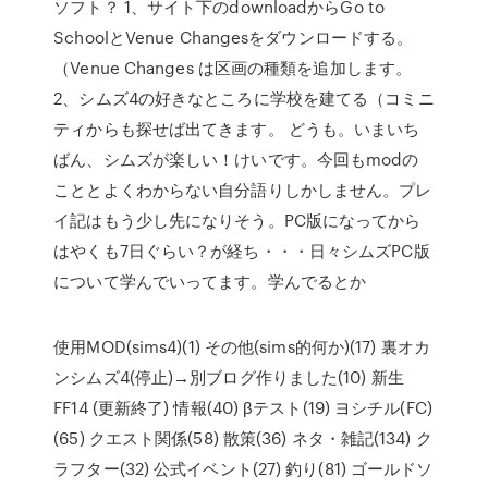
ソフト？ 1、サイト下のdownloadからGo to
SchoolとVenue Changesをダウンロードする。
（Venue Changes は区画の種類を追加します。
2、シムズ4の好きなところに学校を建てる（コミニ
ティからも探せば出てきます。 どうも。いまいち
ばん、シムズが楽しい！けいです。今回もmodの
こととよくわからない自分語りしかしません。プレ
イ記はもう少し先になりそう。PC版になってから
はやくも7日ぐらい？が経ち・・・日々シムズPC版
について学んでいってます。学んでるとか
使用MOD(sims4)(1) その他(sims的何か)(17) 裏オカ
ンシムズ4(停止)→別ブログ作りました(10) 新生
FF14 (更新終了) 情報(40) βテスト(19) ヨシチル(FC)
(65) クエスト関係(58) 散策(36) ネタ・雑記(134) ク
ラフター(32) 公式イベント(27) 釣り(81) ゴールドソ