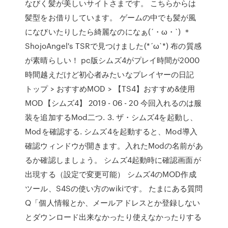
なびく髪が美しいサイトさまです。 こちらからは
髪型をお借りしています。 ゲームの中でも髪が風
になびいたりしたら綺麗なのになぁ(´・ω・`) ＊
ShojoAngel's TSRで見つけました(*´ω`*) 布の質感
が素晴らしい！ pc版シムズ4がプレイ時間が2000
時間越えだけど初心者みたいなプレイヤーの日記
トップ > おすすめMOD > 【TS4】おすすめ&使用
MOD【シムズ4】 2019 - 06 - 20 今回入れるのは服
装を追加するMod二つ. 3. ザ・シムズ4を起動し、
Modを確認する. シムズ4を起動すると、Mod導入
確認ウィンドウが開きます。入れたModの名前があ
るか確認しましょう。 シムズ4起動時に確認画面が
出現する（設定で変更可能） シムズ4のMOD作成
ツール、S4Sの使い方のwikiです。 たまにある質問
Q「個人情報とか、メールアドレスとか登録しない
とダウンロード出来なかったり使えなかったりする