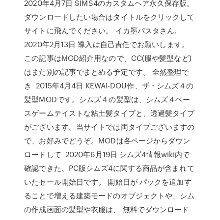
2020年4月7日 SIMS4のカスタムヘア永久保存版。
ダウンロードしたい場合はタイトルをクリックして
サイトに飛んでください。 イカ墨パスタさん.
2020年2月13日 導入は自己責任でお願いします。
この記事はMOD紹介用なので、CC(服や髪型など)
はまた別の記事でまとめる予定です。 全然整理で
き 2015年4月4日 KEWAI-DOU作、ザ・シムズ４の
髪型MODです。シムズ４の髪型は、シムズ４ベー
スゲームテイストな粘土髪タイプと、透過髪タイプ
がございます。当サイトでは両タイプございますの
で、お好みでどうぞ。MODは各ページからダウン
ロードして 2020年6月19日 シムズ4情報wiki内で
確認できた、PC版シムズ4に関する商品が含まれて
いたセール開始日です。 開始日が パックを追加す
ることで増える建築モードのオブジェクトや、シム
の作成画面の髪型や衣服は、 無料でダウンロード