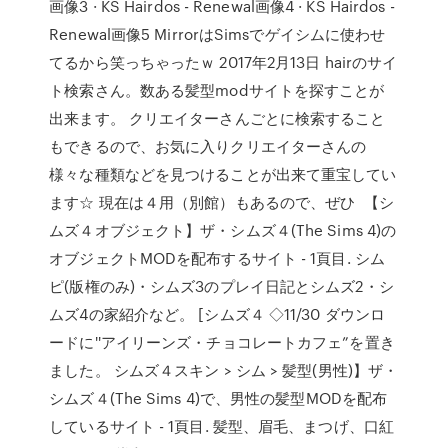
画像3 · KS Hairdos - Renewal画像4 · KS Hairdos -
Renewal画像5 MirrorはSimsでゲイシムに使わせ
てるから笑っちゃったｗ 2017年2月13日 hairのサイ
ト検索さん。数ある髪型modサイトを探すことが
出来ます。 クリエイターさんごとに検索すること
もできるので、お気に入りクリエイターさんの
様々な種類などを見つけることが出来て重宝してい
ます☆ 現在は４用（別館）もあるので、ぜひ 【シ
ムズ４オブジェクト】ザ・シムズ４(The Sims 4)の
オブジェクトMODを配布するサイト - 1頁目. シム
ピ(版権のみ)・シムズ3のプレイ日記とシムズ2・シ
ムズ4の家紹介など。 [シムズ４ ◇11/30 ダウンロ
ードに''アイリーンズ・チョコレートカフェ”を置き
ました。 シムズ４スキン > シム > 髪型(男性)】ザ・
シムズ４(The Sims 4)で、男性の髪型MODを配布
しているサイト - 1頁目. 髪型、眉毛、まつげ、口紅