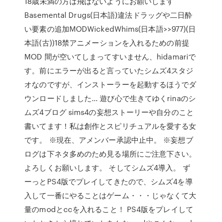
18歳未満の方は飛ばないようにお願いします
Basemental Drugs(日本語)違法ドラッグや二日酔
い要素の追加MODWickedWhims(日本語>>977)(日
本語(古))18禁アニメーションを入れるための前提
MOD 間が空いてしまってすいません、hidamariで
す。前にエラーが出ると言っていたシムズ4スタジ
オなのですが、インストーラーを起動するほうでダ
ウンロードしました… 遊び心で生きてゆくrinaのシ
ムズ4ブログ sims4の妄想ストーリーや自分のこと
書いてます！私は創作とスピリチュアルを愛する女
です。 ※現在、アメンバー承認中止中。 ※妄想ブ
ログは下ネタ多めのため見る場所にご注意下さい。
よろしくお願いします。 そしてシムズ4導入。 ず
ーっとPS4版でプレイしてきたので、シムズ4を導
入して一番にやることはゲーム・・・じゃなくて大
量のmodとccを入れること！ PS4版をプレイして