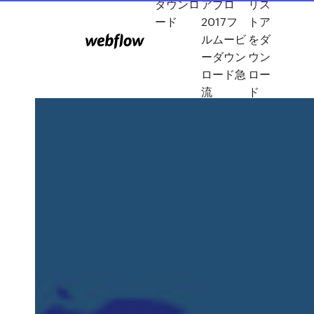
ダウンロ
アブロ
リス
ード
2017フ
トア
ルムービ
をダ
ーダウン
ウン
ロード急
ロー
流
ド