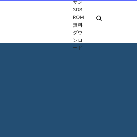
サン
3DS
ROM
無料
ダウ
ンロ
ード