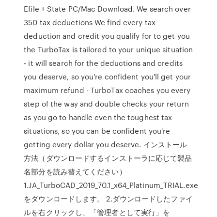
Efile + State PC/Mac Download. We search over
350 tax deductions We find every tax
deduction and credit you qualify for to get you
the TurboTax is tailored to your unique situation
- it will search for the deductions and credits
you deserve, so you're confident you'll get your
maximum refund - TurboTax coaches you every
step of the way and double checks your return
as you go to handle even the toughest tax
situations, so you can be confident you're
getting every dollar you deserve. インストール
方法（ダウンロードするインストーラに応じて製品
名部分を読み替えてください）
1.JA_TurboCAD_2019_70.1_x64_Platinum_TRIAL.exe
をダウンロードします。 2.ダウンロードしたファイ
ルを右クリックし、「管理者として実行」を