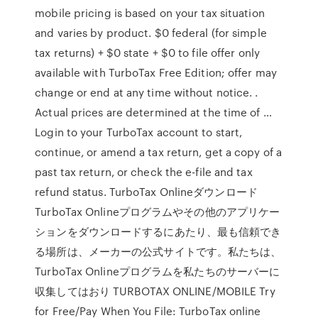
mobile pricing is based on your tax situation
and varies by product. $0 federal (for simple
tax returns) + $0 state + $0 to file offer only
available with TurboTax Free Edition; offer may
change or end at any time without notice. .
Actual prices are determined at the time of …
Login to your TurboTax account to start,
continue, or amend a tax return, get a copy of a
past tax return, or check the e-file and tax
refund status. TurboTax Onlineダウンロード
TurboTax Onlineプログラムやその他のアプリケー
ションをダウンロードするにあたり、最も信頼でき
る場所は、メーカーの公式サイトです。私たちは、
TurboTax Onlineプログラムを私たちのサーバーに
収集してはおり TURBOTAX ONLINE/MOBILE Try
for Free/Pay When You File: TurboTax online