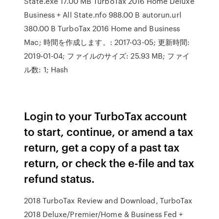
State.exe 17.00 MB TurboTax 2016 Home Deluxe
Business + All State.nfo 988.00 B autorun.url
380.00 B TurboTax 2016 Home and Business
Mac; 時間を作成します。: 2017-03-05; 更新時間:
2019-01-04; ファイルのサイズ: 25.93 MB; ファイ
ル数: 1; Hash
Login to your TurboTax account
to start, continue, or amend a tax
return, get a copy of a past tax
return, or check the e-file and tax
refund status.
2018 TurboTax Review and Download, TurboTax
2018 Deluxe/Premier/Home & Business Fed +